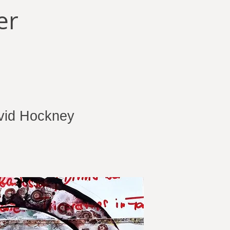
er
vid Hockney